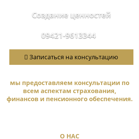
Создание ценностей
09421-9613344
Записаться на консультацию
м
ы предоставляем кон
сультации по
всем аспектам страхования,
финансов и пенсионного обеспечения.
О НАС