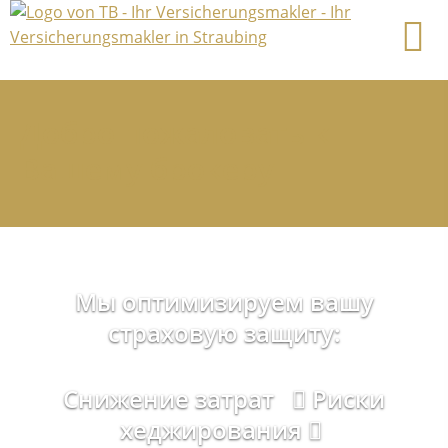
Добро пожаловать к
Вашему брокеру
Мы оптимизируем вашу
страховую защиту:
Снижение затрат
Риски
хеджирования