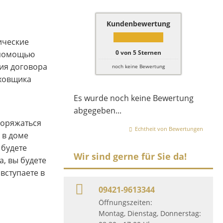
Kundenbewertung
ические
0
von
5
Sternen
С помощью
вия договора
noch keine Bewertung
аховщика
Es wurde noch keine Bewertung
abgegeben...
поряжаться
Echtheit von Bewertungen
 в доме
 будете
Wir sind gerne für Sie da!
а, вы будете
вступаете в
09421-9613344
Öffnungszeiten:
Montag, Dienstag, Donnerstag: