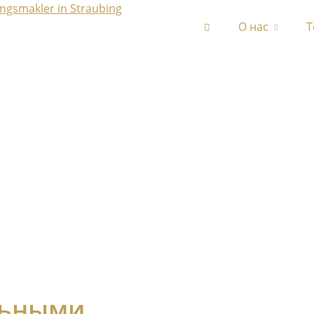
О нас
Т
льными