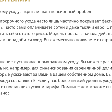
ному уходу закрывает ваш пенсионный пробел
лгосрочного ухода часто лишь частично покрывает факт
 Вы часто сами оплачиваете сотни и даже тысячи евро. 
ть себя от этого риска. Модель проста: с начала дейст
Вам понадобится уход, Вы ежемесячно получаете от стр
у
олнение к установленному законом уходу. Вы можете рас
ь их, например, для финансирования своей личной доли
торые ухаживают за Вами в Вашем собственном доме. Вы
ода составляет 5. Если у вас более низкий уровень уход
т поставщика услуг и тарифа. Помните: чем моложе вы 
знос.