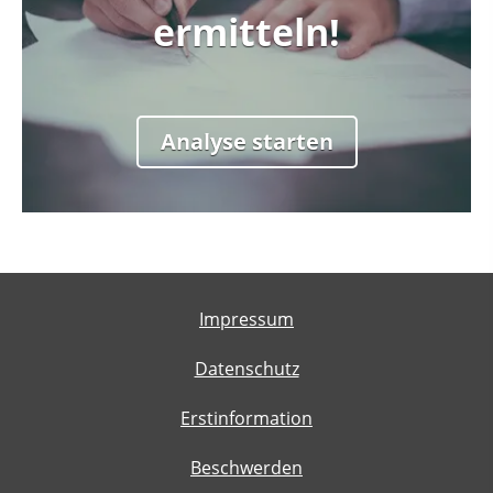
einer Beziehung?
ermitteln!
Single
Beziehung
Analyse starten
weiter
Impressum
Datenschutz
Erstinformation
Beschwerden