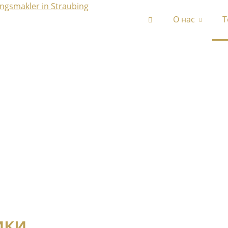
О нас
Т
ики