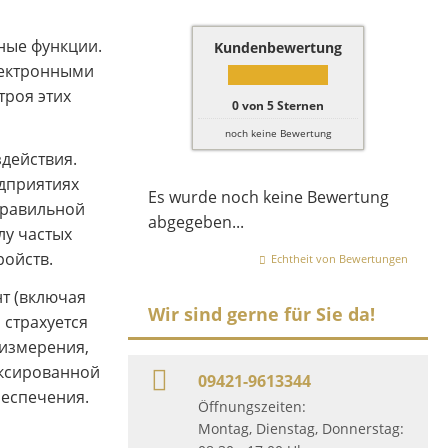
ные функции.
Kundenbewertung
лектронными
троя этих
0
von
5
Sternen
noch keine Bewertung
действия.
едприятиях
Es wurde noch keine Bewertung
правильной
abgegeben...
лу частых
ройств.
Echtheit von Bewertungen
т (включая
Wir sind gerne für Sie da!
 страхуется
 измерения,
иксированной
09421-9613344
беспечения.
Öffnungszeiten:
Montag, Dienstag, Donnerstag: