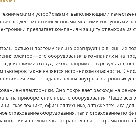
 техническими устройствами, выполняющими качествен
мпания владеет многочисленными мелкими и крупными э
ктроники предлагает компаниям защиту от выхода из с
тельностью и поэтому сильно реагирует на внешние воз
жения электронного оборудования в компаниях и на пр
ны действиями сотрудников, например, в результате не
омпьютеров также является источником опасности. К чис
пряжения или попадания влаги внутрь электронных уст
хованием электроники. Оно покрывает расходы на ремон
траты на приобретение нового оборудования. Чаще всего
цинская техника, офисная техника, а также техника для
ное страхование оборудования, так и страхование по ф
страхование дополнительных расходов и программного о