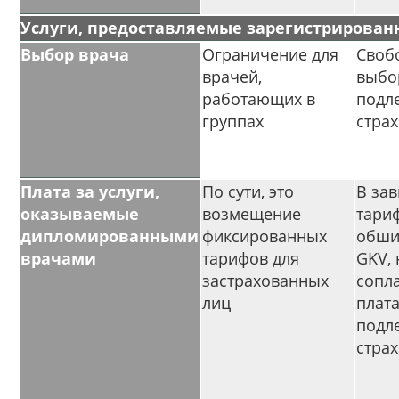
Услуги, предоставляемые зарегистрирова
Выбор врача
Ограничение для
Своб
врачей,
выбо
работающих в
подл
группах
стра
Плата за услуги,
По сути, это
В зав
оказываемые
возмещение
тариф
дипломированными
фиксированных
обши
врачами
тарифов для
GKV,
застрахованных
сопл
лиц
плата
подл
стра