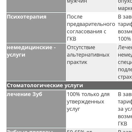
мужчин
опух
марк
Психотерапия
После
В зав
предварительного
тари
согласования с
возм
ГКВ
100%
немедицинскиe -
Отсутствие
Лече
услуги
альтернативных
неме
практик
спец
подл
стра
Стоматологические услуги
лечение Зуб
100% только для
В зав
утвержденных
тариф
услуг
за ус
возм
ГКВ