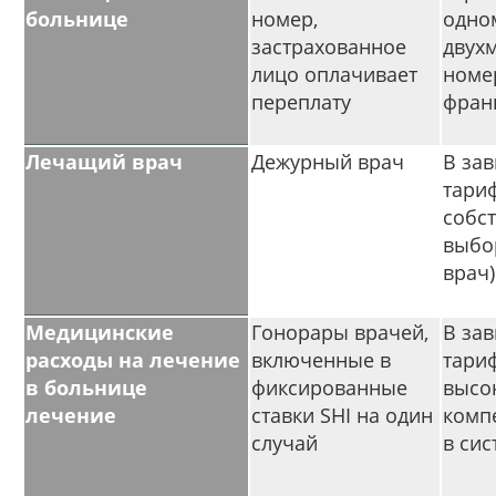
больнице
номер,
одно
застрахованное
двух
лицо оплачивает
номе
переплату
фран
Лечащий врач
Дежурный врач
В зав
тариф
собс
выбо
врач)
Медицинские
Гонорары врачей,
В зав
расходы на лечение
включенные в
тариф
в больнице
фиксированные
высо
лечение
ставки SHI на один
комп
случай
в сис