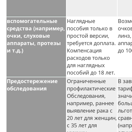
вспомогательные
Наглядные
Возм
средства (например,
пособия только в
очков
очки, слуховые
простой версии,
линз,
аппараты, протезы
требуется доплата.
аппар
и т.д.)
Компенсация
до 1
расходов только
для наглядных
пособий до 18 лет.
Предостережение
Ограниченные
В зав
обследования
профилактические
тариф
Обследования,
знач
например, раннее
боль
выявление рака с
льгот
20 лет для женщин,
срав
с 35 лет для
(нап