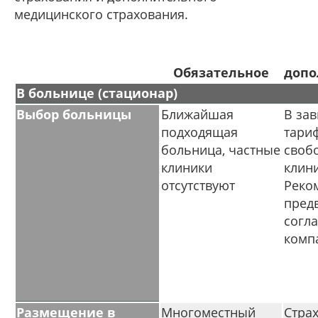
медицинского страхования.
Обязательное
допо
В больнице (стационар)
Выбор больницы
Ближайшая
В зав
подходящая
тариф
больница, частные
своб
клиники
клин
отсутствуют
Реко
пред
согла
комп
Размещение в
Многоместный
Стра