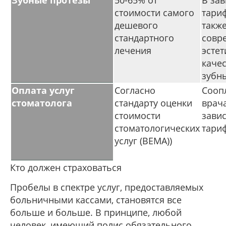
Зубные протезы
50-65% от
В зав
стоимости самого
тариф
дешевого
также
стандартного
совр
лечения
эстет
каче
зубн
Оплата услуг
Согласно
Сооп
стоматолога
стандарту оценки
врача
стоимости
зави
стоматологических
тариф
услуг (BEMA))
Кто должен страховаться
Пробелы в спектре услуг, предоставляемых
больничными кассами, становятся все
больше и больше. В принципе, любой
человек, имеющий полис обязательного